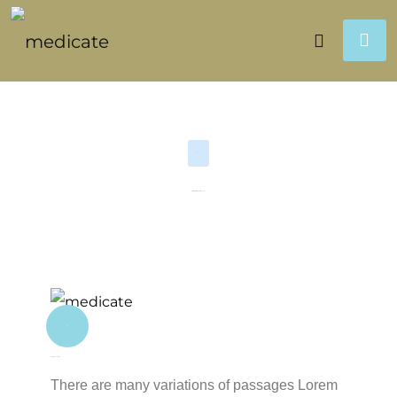
OUR STEP
Our Workig Best Processs
01
Emergency Care
There are many variations of passages Lorem