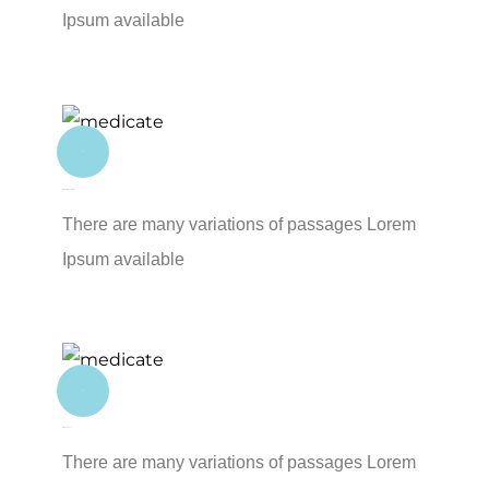
Ipsum available
02
Operation Theatre
There are many variations of passages Lorem
Ipsum available
03
Blood Test
There are many variations of passages Lorem