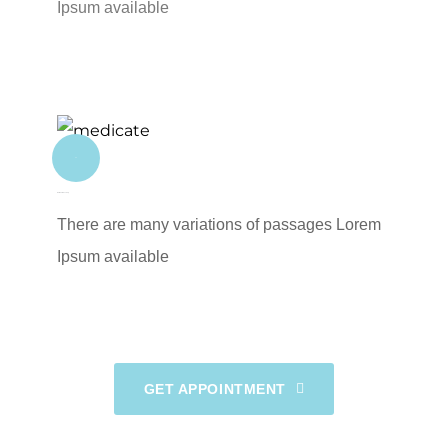
Ipsum available
04
Outdoor Checkup
There are many variations of passages Lorem
Ipsum available
GET APPOINTMENT