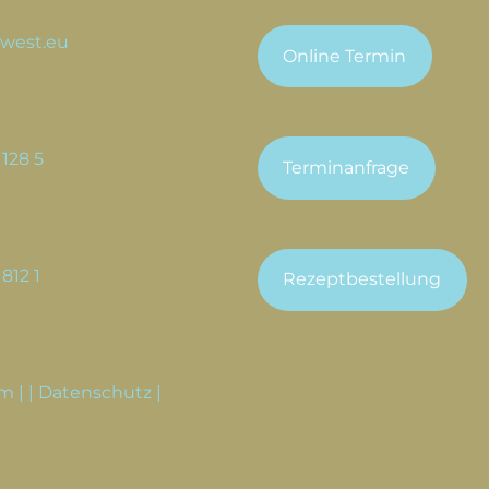
west.eu
Online Termin
128 5
Terminanfrage
812 1
Rezeptbestellung
um
| |
Datenschutz
|