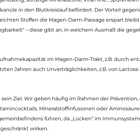
nüle in den Blutkreislauf befördert. Der Vorteil gegen
eichten Stoffen die Magen-Darm-Passage erspart bleibt
fügbarkeit“ – diese gibt an, in welchem Ausmaß die ge
Aufnahmekapazität im Magen-Darm-Trakt, z.B. durch e
tzten Jahren auch Unverträglichkeiten, z.B. von Lactos
 sein Ziel. Wir geben häufig im Rahmen der Prävention
tamincocktails, Mineralstoffinfusionen oder Aminosäur
llgemeinbefindens führen, da „Lücken“ im Immunsystem 
geschränkt wirken.