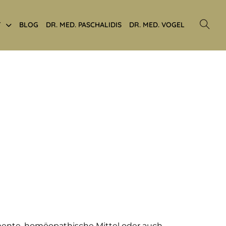
T
BLOG
DR. MED. PASCHALIDIS
DR. MED. VOGEL
lemente, homöopathische Mittel oder auch